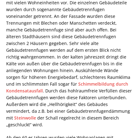
mit vielen Wohneinheiten vor. Die einzelnen Gebäudeteile
wurden durch sogenannte Gebäudetrennfugen
voneinander getrennt. An der Fassade wurden diese
Trennungen mit Blechen oder Manschetten verdeckt,
manche Gebäudetrennfuge sind aber auch offen. Bei
älteren Stadthäusern sind diese Gebäudetrennfugen
zwischen 2 Häusern gegeben. Sehr viele alte
Gebäudetrennfugen werden auf dem ersten Blick nicht
richtig wahrgenommen. In der kalten Jahreszeit dringt die
Kälte von außen über die Gebäudetrennfugen bis in die
anliegenden Wohnungen hinein. Auskühlende Wände
sorgen für höheren Energiebedarf, schlechteres Raumklima
und im schlimmsten Fall sogar für
Schimmelbildung durch
Kondensatausfall
. Durch das hohlraumfreie Verfüllen dieser
Gebäudetrennfugen werden diese Faktoren unterbunden.
Außerdem wird die „Hellhörigkeit“ des Gebäudes
vermindert, da z.B. bei einer Gebäudetrennfugendämmung
mit
Steinwolle
der Schall regelrecht in diesem Bereich
„geschluckt“ wird.
Ab den 60 er Jahren wurden viele Wohnanlagen mit