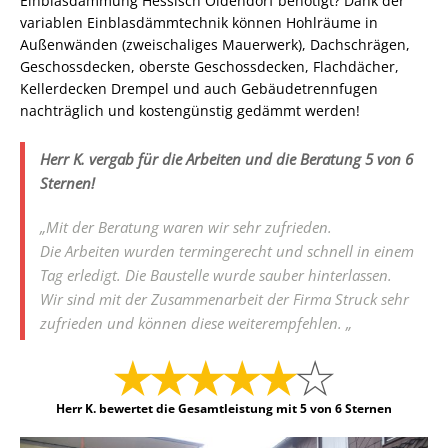
Einblasdämmung Hessisch Oldendorf benötigt? Dank der
variablen Einblasdämmtechnik können Hohlräume in
Außenwänden (zweischaliges Mauerwerk), Dachschrägen,
Geschossdecken, oberste Geschossdecken, Flachdächer,
Kellerdecken Drempel und auch Gebäudetrennfugen
nachträglich und kostengünstig gedämmt werden!
Herr K. vergab für die Arbeiten und die Beratung 5 von 6
Sternen!
„Mit der Beratung waren wir sehr zufrieden.
Die Arbeiten wurden termingerecht und schnell in einem
Tag erledigt. Die Baustelle wurde sauber hinterlassen.
Wir sind mit der Zusammenarbeit der Firma Struck sehr
zufrieden und können diese weiterempfehlen. „
Herr K. bewertet die Gesamtleistung mit 5 von 6 Sternen