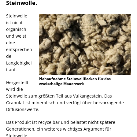
Steinwolle.
Steinwolle
ist nicht
organisch
und weist
eine
entsprechen
de
Langlebigkei
t auf.
Nahaufnahme Steinwollflocken für das
Hergestellt
zweischalige Mauerwerk
wird die
Steinwolle zum größten Teil aus Vulkangestein. Das
Granulat ist mineralisch und verfügt über hervorragende
Diffusionswerte.
Das Produkt ist recycelbar und belastet nicht spätere
Generationen, ein weiteres wichtiges Argument für
Steinwolle.