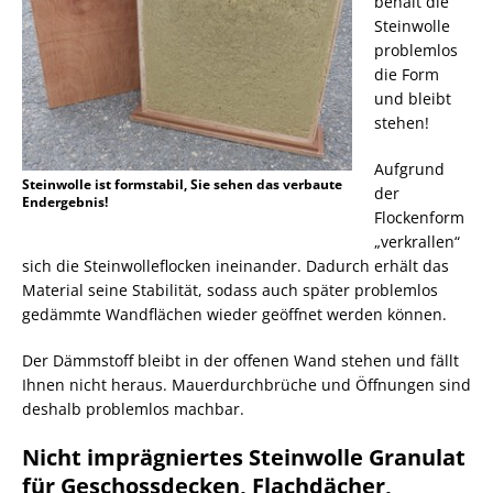
behält die
Steinwolle
problemlos
die Form
und bleibt
stehen!
Aufgrund
Steinwolle ist formstabil, Sie sehen das verbaute
der
Endergebnis!
Flockenform
„verkrallen“
sich die Steinwolleflocken ineinander. Dadurch erhält das
Material seine Stabilität, sodass auch später problemlos
gedämmte Wandflächen wieder geöffnet werden können.
Der Dämmstoff bleibt in der offenen Wand stehen und fällt
Ihnen nicht heraus. Mauerdurchbrüche und Öffnungen sind
deshalb problemlos machbar.
Nicht imprägniertes Steinwolle Granulat
für Geschossdecken, Flachdächer,