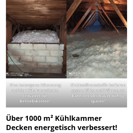
Eine homogene Dämmung
Einblasdämmstoffe isolieren
auf der Kühlraumdecke
gegen Kälte und Wärme, so
reduziert die
kann der Obstbauer richtig
Betriebskosten!
sparen!
Über 1000 m² Kühlkammer
Decken energetisch verbessert!