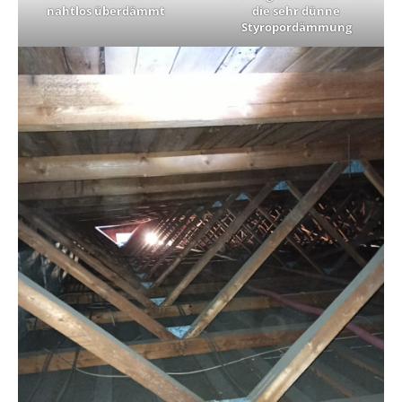
nahtlos überdämmt
die sehr dünne
Styropordämmung