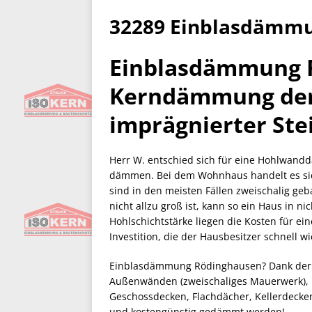
32289 Einblasdämm
Einblasdämmung 
Kerndämmung der
imprägnierter Ste
Herr W. entschied sich für eine Hohlwand
dämmen. Bei dem Wohnhaus handelt es sic
sind in den meisten Fällen zweischalig ge
nicht allzu groß ist, kann so ein Haus in 
Hohlschichtstärke liegen die Kosten für ei
Investition, die der Hausbesitzer schnell w
Einblasdämmung Rödinghausen? Dank der 
Außenwänden (zweischaliges Mauerwerk), 
Geschossdecken, Flachdächer, Kellerdeck
und kostengünstig gedämmt werden!