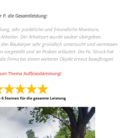
r P. die Gesamtleistung:
ilung, sehr pünktliche und freundliche Monteure,
s Arbeiten. Der Arbeitsort wurde sauber übergeben.
den Baukörper sehr gründlich untersucht und vermessen.
vorgestellt und an Proben erläutert. Die Fa. Struck hat
 die Firma bei einem weiteren Objekt erneut beauftragen
s zum Thema Aufblasdämmung!
n 6 Sternen für die gesamte Leistung